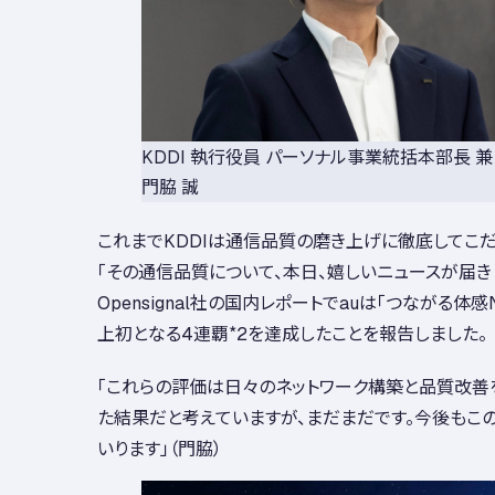
KDDI 執行役員 パーソナル事業統括本部長 
門脇 誠
これまでKDDIは通信品質の磨き上げに徹底してこだ
「その通信品質について、本日、嬉しいニュースが届き
Opensignal社の国内レポートでauは「つながる体感No
上初となる4連覇
*2
を達成したことを報告しました。
「これらの評価は日々のネットワーク構築と品質改善
た結果だと考えていますが、まだまだです。今後もこ
いります」（門脇）