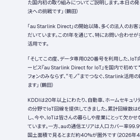
た国内初の取り組みについてご説明します。本日の発
決への挑戦です」（鶴田）
「au Starlink Direct」の開始以降、多くの法人
だいています。この1年を通じて、特にお問い合わせが多
活用です。
「そしてこの度、データ専用020番号を利用した、Io
ービス『au Starlink Direct for IoT』を国内で初めて
フォンのみならず、“モノ”までつなぐ、Starlink活
ます」（鶴田）
KDDIは20年以上にわたり、自動車、ホームセキュリ
の分野でIoT回線を提供してきました。累計回線数は6
し、今や、IoTは皆さんの暮らしや産業にとって欠か
ています。一方、auの通信エリアは人口カバー率99.
国土面積で見るとまだ約40%が圏外です（2026年4