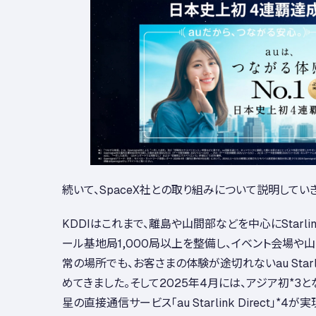
続いて、SpaceX社との取り組みについて説明してい
KDDIはこれまで、離島や山間部などを中心にStarl
ール基地局1,000局以上を整備し、イベント会場や
常の場所でも、お客さまの体験が途切れないau Starli
めてきました。そして2025年4月には、アジア初
*3
と
星の直接通信サービス「au Starlink Direct」
*4
が実