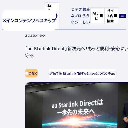
動
つ
テク
暮
み
き
サイ
AIナ
な
ノロ
ら
ら
を
ト内
ビ
メインコンテンツへスキップ
停
検索
ぐ
ジー
し
い
止
2026.4.30
「au Starlink Direct」新次元へ！もっと便利・安
守る
つなぐ
🔗
IoT
💫
Starlink
📶
ずっともっとつなぐぞau