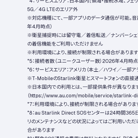
*4：サービスエリア：日本国内［領海・接続水域、フェ
5G／4G LTEのエリア外
※対応機種にて、一部アプリのデータ通信が可能。音声
年4月時点）
※衛星捕捉時には留守電／着信転送／ナンバーシェア
の着信機能をご利用いただけません
※利用環境により、接続が制限される場合があります
*5：接続者数（ユニークユーザー数）2026年4月時点
*6：サービスエリア：アメリカ（本土／ハワイ／一部ア
※T-MobileのStarlink衛星とスマートフォンの
※日本国内での利用とは、一部提供条件が異なります
（https://www.au.com/mobile/service/starlink-di
*7：利用環境により、接続が制限される場合がありま
*8：au Starlink Direct SOSセンターは24時
リのメンテナンスなどの状況によってはご利用いた
合があります