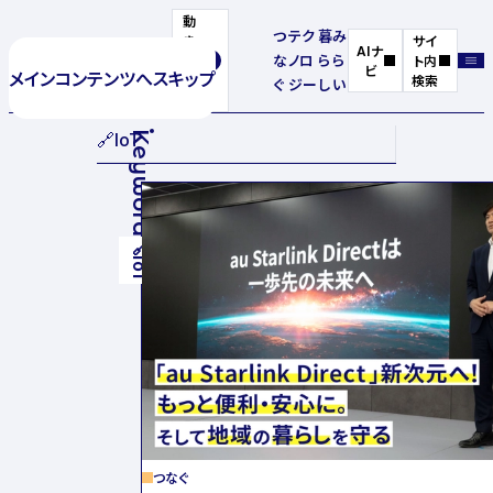
動
つ
テク
暮
み
き
サイ
AIナ
な
ノロ
ら
ら
を
ト内
ビ
メインコンテンツへスキップ
停
検索
ぐ
ジー
し
い
止
🔗
IoT
Keyword
🔗
IoT
つなぐ