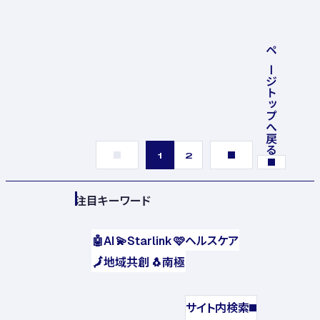
ページトップへ戻る
1
2
注目キーワード
🤖
AI
💫
Starlink
🩷
ヘルスケア
🗾
地域共創
🐧
南極
サイト内検索