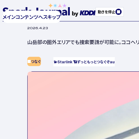
動きを停止
メインコンテンツへスキップ
2026.4.23
山岳部の圏外エリアでも捜索要請が可能に。ココヘリとau S
つなぐ
💫
Starlink
📶
ずっともっとつなぐぞau