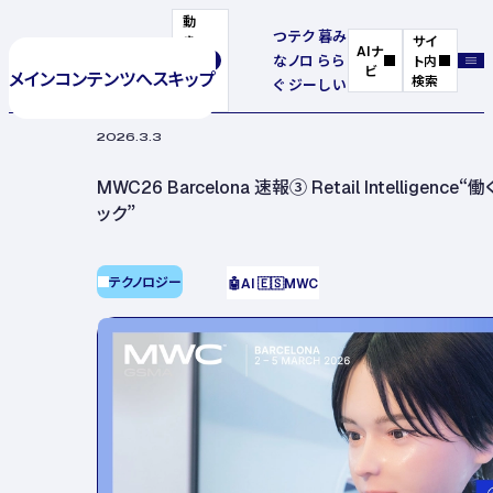
動
つ
テク
暮
み
き
サイ
AIナ
な
ノロ
ら
ら
を
ト内
ビ
メインコンテンツへスキップ
停
検索
ぐ
ジー
し
い
止
2026.3.3
MWC26 Barcelona 速報③ Retail Intellige
ック”
テクノロジー
🤖
AI
🇪🇸
MWC