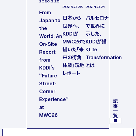
2026.3.25
2026.3.25
2024.3.21
From
日本から
バルセロナ
Japan to
世界へ、
で世界に
the
KDDIが
示した、
World: An
MWC26で
KDDIが描
On-Site
描いた「未
くLife
Report
来の街角
Transformation
from
体験」現地
とは
KDDI’s
レポート
“Future
Street-
Corner
Experience”
記事一覧
at
MWC26