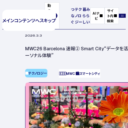
動
つ
テク
暮
み
き
サイ
AIナ
な
ノロ
ら
ら
を
ト内
ビ
メインコンテンツへスキップ
停
検索
ぐ
ジー
し
い
止
2026.3.3
MWC26 Barcelona 速報② Smart City“デー
ーソナル体験”
テクノロジー
🇪🇸
MWC
🏙️
スマートシティ