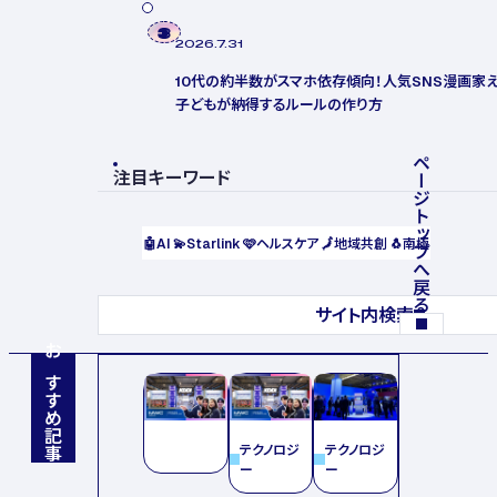
3
2026.7.31
10代の約半数がスマホ依存傾向！人気SNS漫画家え
子どもが納得するルールの作り方
ページトップへ戻る
注目キーワード
🤖
AI
💫
Starlink
🩷
ヘルスケア
🗾
地域共創
🐧
南極
サイト内検索
おすすめ記事
テクノロジ
テクノロジ
ー
ー