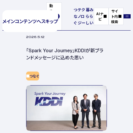
動
つ
テク
暮
み
き
サイ
AIナ
な
ノロ
ら
ら
を
ト内
ビ
メインコンテンツへスキップ
停
検索
ぐ
ジー
し
い
止
2026.5.12
「Spark Your Journey」KDDIが新ブラ
ンドメッセージに込めた思い
つなぐ