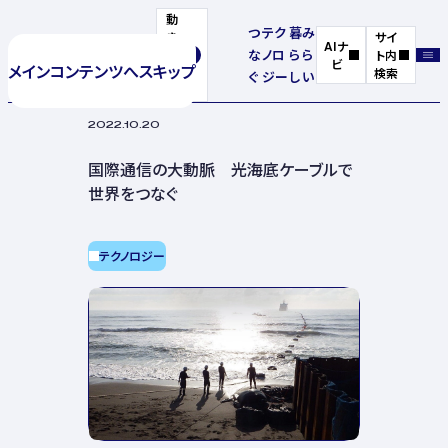
動
つ
テク
暮
み
き
サイ
AIナ
な
ノロ
ら
ら
を
ト内
ビ
メインコンテンツへスキップ
停
検索
ぐ
ジー
し
い
止
2022.10.20
国際通信の大動脈 光海底ケーブルで
世界をつなぐ
テクノロジー