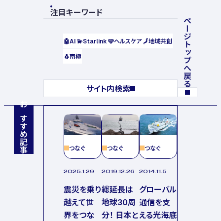
注目キーワード
ページトップへ戻る
🤖
AI
💫
Starlink
🩷
ヘルスケア
🗾
地域共創
🐧
南極
サイト内検索
おすすめ記事
つなぐ
つなぐ
つなぐ
2025.1.29
2019.12.26
2014.11.5
震災を乗り
総延長は
グローバル
越えて世
地球30周
通信を支
界をつな
分！ 日本と
える光海底