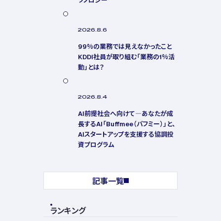
2026.8.6
99%の業務では見えなかったこと
KDDI社員が取り組む「業務の1%活
動」とは？
2026.8.4
AI前提社会へ向けて―あなたが成
長するAI「Buffmee（バフミー）」と、
AIスタートアップを支援する協調投
資プログラム
記事一覧
ランキング