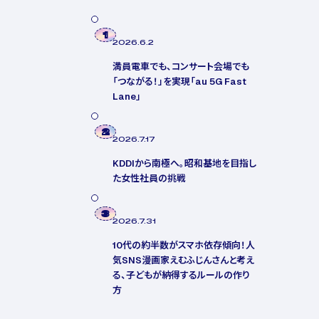
1
2026.6.2
満員電車でも、コンサート会場でも
「つながる！」を実現「au 5G Fast
Lane」
2
2026.7.17
KDDIから南極へ。昭和基地を目指し
た女性社員の挑戦
3
2026.7.31
10代の約半数がスマホ依存傾向！人
気SNS漫画家えむふじんさんと考え
る、子どもが納得するルールの作り
方