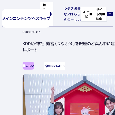
動
つ
テク
暮
み
き
サイ
AIナ
な
ノロ
ら
ら
を
ト内
ビ
メインコンテンツへスキップ
停
検索
ぐ
ジー
し
い
止
2025.12.24
KDDIが神社「繋宮（つなぐう）」を銀座のど真ん中に
レポート
みらい
🎲
GINZA456