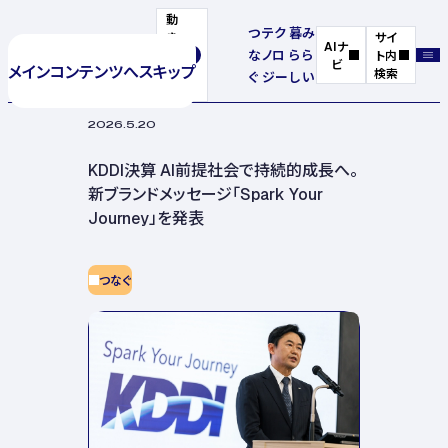
動
つ
テク
暮
み
き
サイ
AIナ
な
ノロ
ら
ら
を
ト内
ビ
メインコンテンツへスキップ
停
検索
ぐ
ジー
し
い
止
2026.5.20
KDDI決算 AI前提社会で持続的成長へ。
新ブランドメッセージ「Spark Your
Journey」を発表
つなぐ