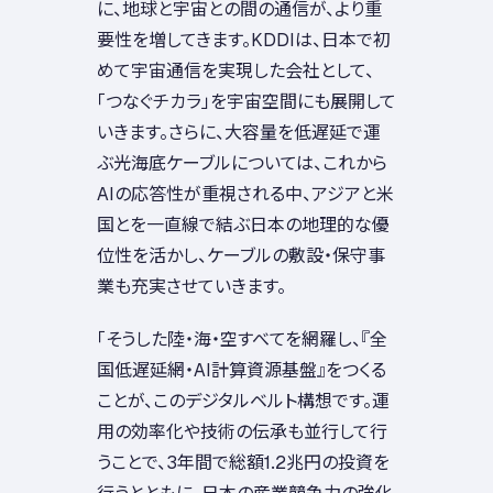
に、地球と宇宙との間の通信が、より重
要性を増してきます。KDDIは、日本で初
めて宇宙通信を実現した会社として、
「つなぐチカラ」を宇宙空間にも展開して
いきます。さらに、大容量を低遅延で運
ぶ光海底ケーブルについては、これから
AIの応答性が重視される中、アジアと米
国とを一直線で結ぶ日本の地理的な優
位性を活かし、ケーブルの敷設・保守事
業も充実させていきます。
「そうした陸・海・空すべてを網羅し、『全
国低遅延網・AI計算資源基盤』をつくる
ことが、このデジタルベルト構想です。運
用の効率化や技術の伝承も並行して行
うことで、3年間で総額1.2兆円の投資を
行うとともに、日本の産業競争力の強化