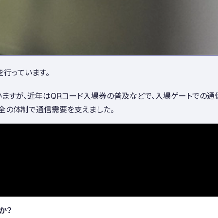
を行っています。
わいますが、近年はQRコード入場券の普及などで、入場ゲートでの
、万全の体制で通信需要を支えました。
か？