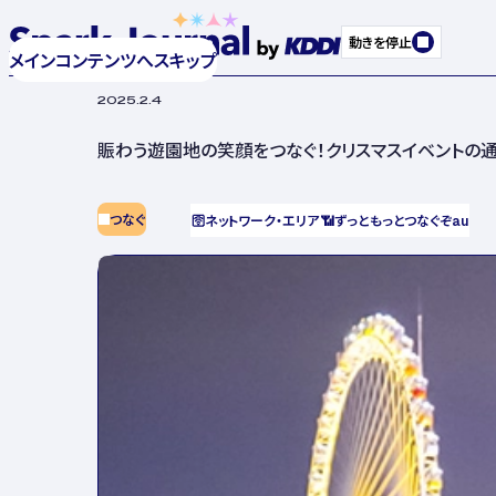
動きを停止
メインコンテンツへスキップ
2025.2.4
賑わう遊園地の笑顔をつなぐ！クリスマスイベントの
つなぐ
🛜
ネットワーク・エリア
📶
ずっともっとつなぐぞau