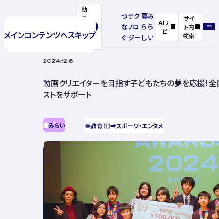
動
つ
テク
暮
み
き
サイ
AIナ
な
ノロ
ら
ら
を
ト内
ビ
メインコンテンツへスキップ
停
検索
ぐ
ジー
し
い
止
2024.12.6
動画クリエイターを目指す子どもたちの夢を応援！
ストをサポート
みらい
✏️
教育
🏃‍♂️‍➡️
スポーツ・エンタメ