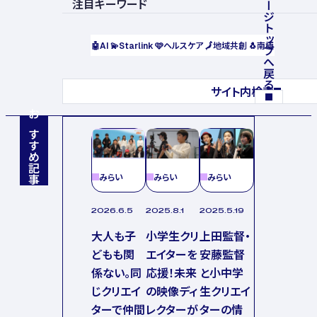
ページトップへ戻る
注目キーワード
🤖
AI
💫
Starlink
🩷
ヘルスケア
🗾
地域共創
🐧
南極
サイト内検索
おすすめ記事
みらい
みらい
みらい
2026.6.5
2025.8.1
2025.5.19
大人も子
小学生クリ
上田監督・
どもも関
エイターを
安藤監督
係ない。同
応援！未来
と小中学
じクリエイ
の映像ディ
生クリエイ
ターで仲間
レクターが
ターの情