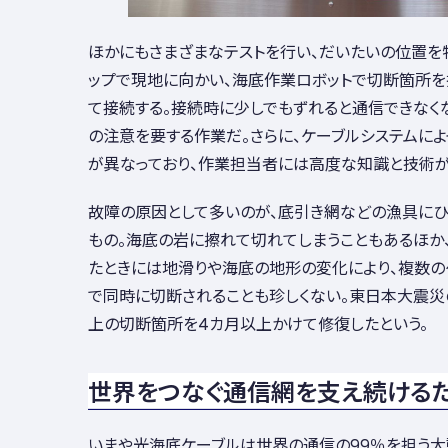
ほかにもさまざまなテストを行い、だいたいの位置を
ップで現地に向かい、海底作業ロボットで切断箇所を
て接続する。接続時に少しでもずれると通信できなく
の注意を要する作業だ。さらに、ケーブルシステムによ
が異なっており、作業担当者には高度な知識と技術が
故障の原因として多いのが、底引き網などの漁具にひ
もの。海底の岩に擦れて切れてしまうこともあるほか
たときには地滑りや海底の地形の変化により、複数
で同時に切断されることも珍しくない。東日本大震災
上の切断箇所を4カ月以上かけて修復したという。
世界をつなぐ通信網を支え続ける
いまや光海底ケーブルは世界の通信の99％を担う大