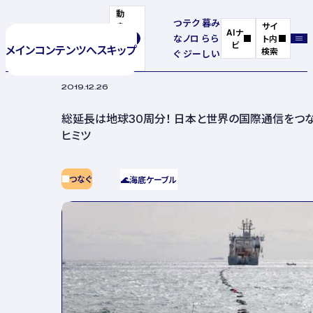
動
つ
テク
暮
み
き
サイ
AIナ
な
ノロ
ら
ら
を
ト内
ビ
メインコンテンツへスキップ
停
検索
ぐ
ジー
し
い
止
2019.12.26
総延長は地球30周分！ 日本と世界の国際通信をつな
ヒミツ
つなぐ
🌊
海底ケーブル