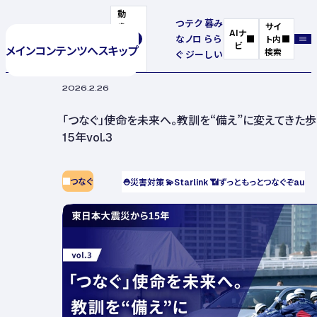
動
つ
テク
暮
み
き
サイ
AIナ
な
ノロ
ら
ら
を
ト内
ビ
メインコンテンツへスキップ
停
検索
ぐ
ジー
し
い
止
2026.2.26
「つなぐ」使命を未来へ。教訓を“備え”に変えてきた
15年vol.3
つなぐ
⛑️
災害対策
💫
Starlink
📶
ずっともっとつなぐぞau