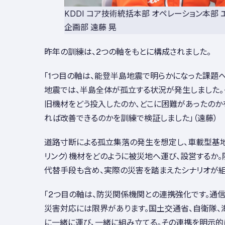
KDDI コア技術統括本部 オペレーション本部
企画部 遠藤 晃
昨年の訓練は、2つの軸をもとに構成されました。
「1つ目の軸は、能登半島地震で明らかになった課題
地震では、半島全体が孤立する状況が発生しました。
旧機材をどう投入したのか、どこに困難があったのか
れば改善できるのかを訓練で検証しました」（遠藤）
道路寸断による孤立集落の発生を想定し、車載型基地局や
リンク）機材をどのように被災地へ運び、設営するか
代替手段も含め、実際の災害を踏まえたシナリオが組
「2つ目の軸は、防災関係機関との連携強化です。通
災害対応には限界があります。国土交通省、自衛隊、
に一緒に運び、一緒に組み立てる。その連携を明示的