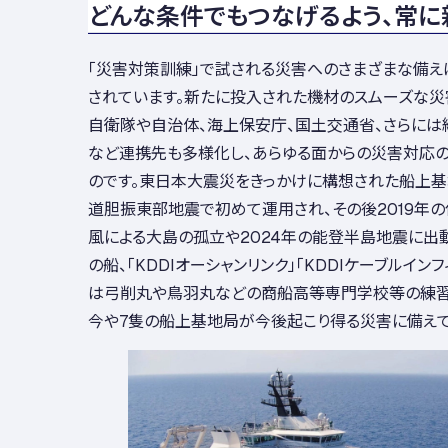
どんな条件でもつなげるよう、常に
「災害対策訓練」で試される災害へのさまざまな備え
されています。新たに投入された機材のスムーズな災
自衛隊や自治体、海上保安庁、国土交通省、さらには
など連携先も多様化し、あらゆる面からの災害対応
のです。東日本大震災をきっかけに構想された船上基地
道胆振東部地震で初めて運用され、その後2019年
風による大島の孤立や2024年の能登半島地震に出動
の船、「KDDIオーシャンリンク」「KDDIケーブルイン
は弓削丸や鳥羽丸などの商船高等専門学校等の練習
今や7隻の船上基地局が今後起こり得る災害に備えて