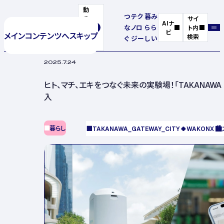
動
つ
テク
暮
み
き
サイ
AIナ
な
ノロ
ら
ら
を
ト内
ビ
メインコンテンツへスキップ
停
検索
ぐ
ジー
し
い
止
2025.7.24
ヒト、マチ、エキをつなぐ未来の実験場！「TAKANAWA G
入
暮らし
🏢
TAKANAWA_GATEWAY_CITY
🍀
WAKONX
🏙️