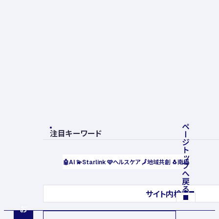
ページトップへ戻る
注目キーワード
🤖
AI
💫
Starlink
🩷
ヘルスケア
🗾
地域共創
🐧
南極
サイト内検索