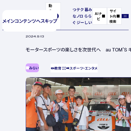
動
つ
テク
暮
み
き
サイ
AIナ
な
ノロ
ら
ら
を
ト内
ビ
メインコンテンツへスキップ
停
検索
ぐ
ジー
し
い
止
2024.9.13
モータースポーツの楽しさを次世代へ au TOM'S 
みらい
✏️
教育
🏃‍♂️‍➡️
スポーツ・エンタメ