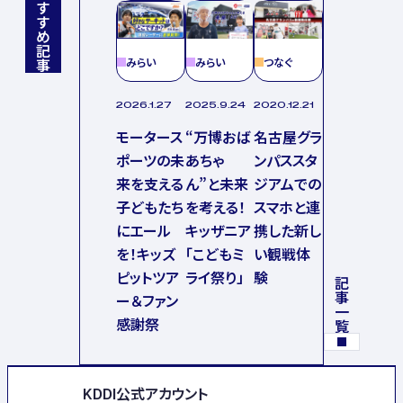
おすすめ記事
みらい
みらい
つなぐ
2026.1.27
2025.9.24
2020.12.21
モータース
“万博おば
名古屋グラ
ポーツの未
あちゃ
ンパススタ
来を支える
ん”と未来
ジアムでの
子どもたち
を考える！
スマホと連
にエール
キッザニア
携した新し
を！キッズ
「こどもミ
い観戦体
ピットツア
ライ祭り」
験
記事一覧
ー＆ファン
感謝祭
KDDI公式アカウント