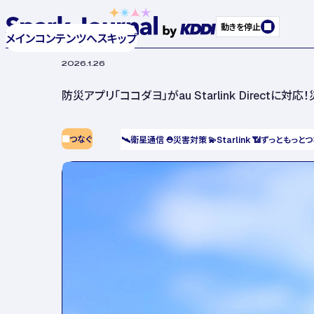
動きを停止
メインコンテンツへスキップ
2026.1.26
防災アプリ「ココダヨ」がau Starlink Direc
つなぐ
🛰️
衛星通信
⛑️
災害対策
💫
Starlink
📶
ずっともっとつ