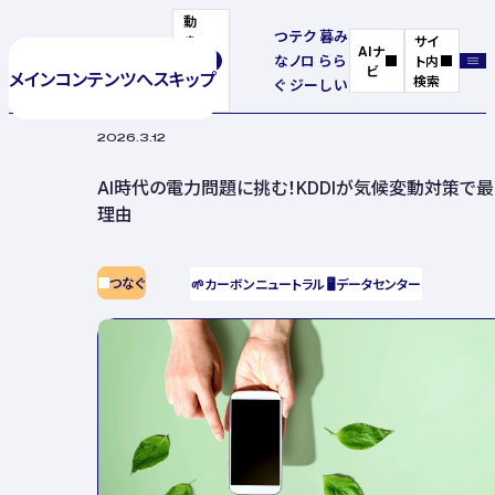
動
つ
テク
暮
み
き
サイ
AIナ
な
ノロ
ら
ら
を
ト内
ビ
メインコンテンツへスキップ
停
検索
ぐ
ジー
し
い
止
2026.3.12
AI時代の電力問題に挑む！KDDIが気候変動対策で
理由
つなぐ
🌱
カーボンニュートラル
🖥️
データセンター