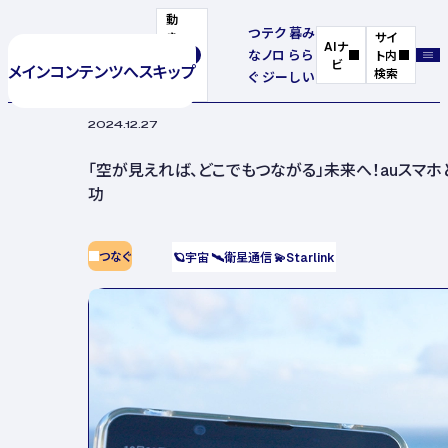
動
つ
テク
暮
み
き
サイ
AIナ
な
ノロ
ら
ら
を
ト内
ビ
メインコンテンツへスキップ
停
検索
ぐ
ジー
し
い
止
2024.12.27
「空が見えれば、どこでもつながる」未来へ！auスマ
功
つなぐ
🪐
宇宙
🛰️
衛星通信
💫
Starlink