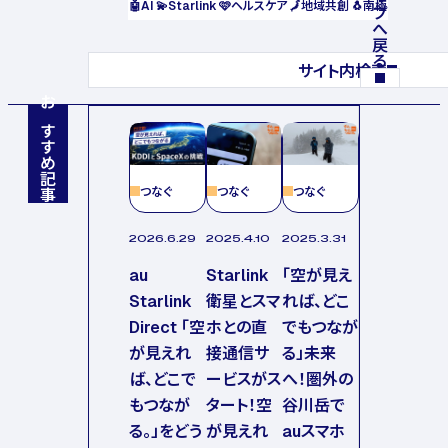
🤖
AI
💫
Starlink
🩷
ヘルスケア
🗾
地域共創
🐧
南極
サイト内検索
おすすめ記事
つなぐ
つなぐ
つなぐ
2026.6.29
2025.4.10
2025.3.31
au
Starlink
「空が見え
Starlink
衛星とスマ
れば、どこ
Direct 「空
ホとの直
でもつなが
が見えれ
接通信サ
る」未来
ば、どこで
ービスがス
へ！圏外の
もつなが
タート！空
谷川岳で
る。」をどう
が見えれ
auスマホ