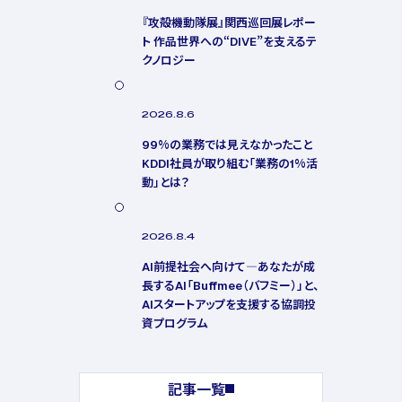
『攻殻機動隊展』関西巡回展レポー
ト 作品世界への“DIVE”を支えるテ
クノロジー
2026.8.6
99%の業務では見えなかったこと
KDDI社員が取り組む「業務の1%活
動」とは？
2026.8.4
AI前提社会へ向けて―あなたが成
長するAI「Buffmee（バフミー）」と、
AIスタートアップを支援する協調投
資プログラム
記事一覧