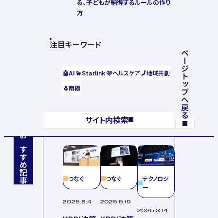
る、子どもが納得するルールの作り
方
注目キーワード
ページトップへ戻る
🤖
AI
💫
Starlink
🩷
ヘルスケア
🗾
地域共創
🐧
南極
サイト内検索
おすすめ記事
つなぐ
つなぐ
テクノロジ
ー
2025.8.4
2025.5.19
2025.3.14