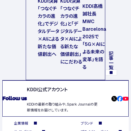
KDDI決算
KDDI決算
KDDI髙橋
「つなぐチ
「つなぐチ
誠社長
カラの進
カラの進
MWC
化」でデジ
化」と「デ
Barcelona
タルデータ
ジタルデー
2025で
×AIによる
タ×AIによ
「5G×AIに
新たな価
る新たな
よる未来の
値創出へ
価値創出」
記事一覧
変革」を語
にこだわる
る
KDDI公式アカウント
Follow us
KDDIの最新の取り組みや、Spark Journalの更
新情報をお届けしています。
企業情報
ブランド