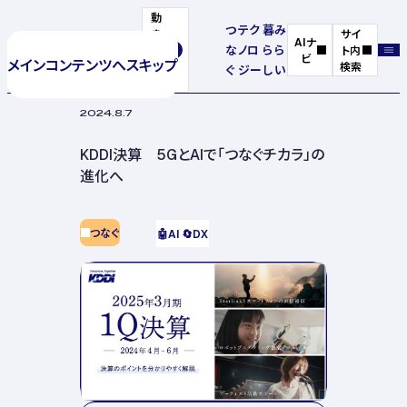
動
つ
テク
暮
み
き
サイ
AIナ
な
ノロ
ら
ら
を
ト内
ビ
メインコンテンツへスキップ
停
検索
ぐ
ジー
し
い
止
2024.8.7
KDDI決算 5GとAIで「つなぐチカラ」の
進化へ
つなぐ
🤖
AI
🔄
DX