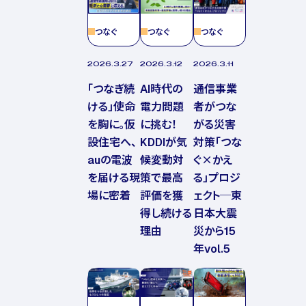
つなぐ
つなぐ
つなぐ
2026.3.27
2026.3.12
2026.3.11
「つなぎ続
AI時代の
通信事業
ける」使命
電力問題
者がつな
を胸に。仮
に挑む！
がる災害
設住宅へ、
KDDIが気
対策「つな
auの電波
候変動対
ぐ×かえ
を届ける現
策で最高
る」プロジ
場に密着
評価を獲
ェクト─東
得し続ける
日本大震
理由
災から15
年vol.5