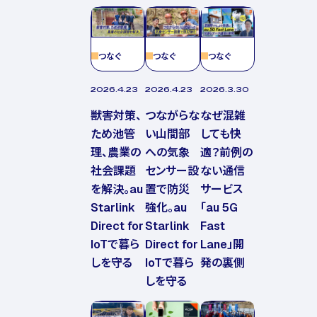
つなぐ
つなぐ
つなぐ
2026.4.23
2026.4.23
2026.3.30
獣害対策、
つながらな
なぜ混雑
ため池管
い山間部
しても快
理、農業の
への気象
適？前例の
社会課題
センサー設
ない通信
を解決。au
置で防災
サービス
Starlink
強化。au
「au 5G
Direct for
Starlink
Fast
IoTで暮ら
Direct for
Lane」開
しを守る
IoTで暮ら
発の裏側
しを守る