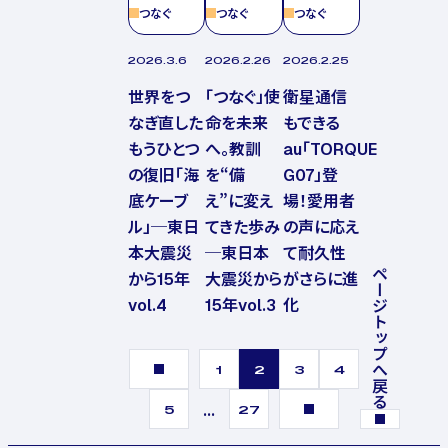
つなぐ
つなぐ
つなぐ
2026.3.6
2026.2.26
2026.2.25
世界をつ
「つなぐ」使
衛星通信
なぎ直した
命を未来
もできる
もうひとつ
へ。教訓
au「TORQUE
の復旧「海
を“備
G07」登
底ケーブ
え”に変え
場！愛用者
ル」─東日
てきた歩み
の声に応え
本大震災
─東日本
て耐久性
ページトップへ戻る
から15年
大震災から
がさらに進
vol.4
15年vol.3
化
1
2
3
4
...
5
27