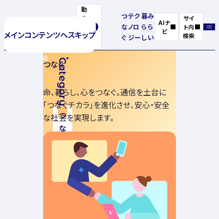
動
つ
テク
暮
み
き
サイ
AIナ
な
ノロ
ら
ら
を
ト内
ビ
メインコンテンツへスキップ
停
検索
ぐ
ジー
し
い
止
Category
つなぐ
命、暮らし、心をつなぐ。通信を土台に
「つなぐチカラ」を進化させ、安心・安全
な社会を実現します。
つなぐ