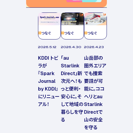
つなぐ
つなぐ
つなぐ
2026.5.12
2026.4.30
2026.4.23
KDDI トビ
「au
山岳部の
ラが
Starlink
圏外エリア
『Spark
Direct」新
でも捜索
Journal
次元へ！も
要請が可
by KDDI』
っと便利・
能に。ココ
にリニュー
安心に。そ
ヘリとau
アル！
して地域の
Starlink
暮らしを守
Directで
る
山の安全
を守る