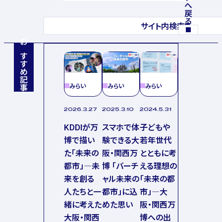
サイト内検索
おすすめ記事
みらい
みらい
みらい
2026.3.27
2025.3.10
2024.5.31
KDDIが万
スマホで体
子どもや
博で描い
験できる大
若年世代
た「未来の
阪・関西万
とともに考
都市」—未
博 「バーチ
える理想の
来を創る
ャル未来の
「未来の都
人たちと一
都市」に込
市」―大
緒に考えた
めた思い
阪・関西万
大阪・関西
博への出