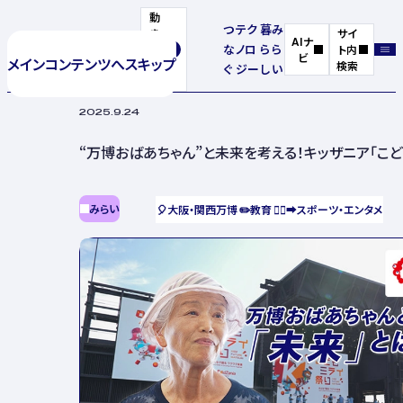
動
つ
テク
暮
み
き
サイ
AIナ
な
ノロ
ら
ら
を
ト内
ビ
メインコンテンツへスキップ
停
検索
ぐ
ジー
し
い
止
2025.9.24
“万博おばあちゃん”と未来を考える！キッザニア「こど
みらい
🎈
大阪・関西万博
✏️
教育
🏃‍♂️‍➡️
スポーツ・エンタメ