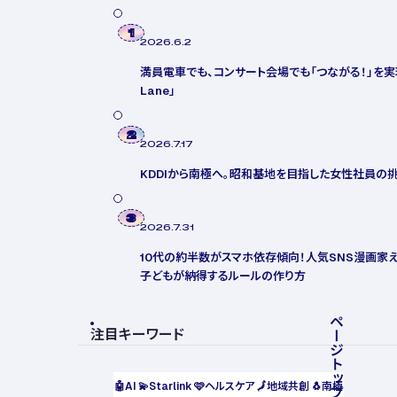
1
2026.6.2
満員電車でも、コンサート会場でも「つながる！」を実現「a
Lane」
2
2026.7.17
KDDIから南極へ。昭和基地を目指した女性社員の
3
2026.7.31
10代の約半数がスマホ依存傾向！人気SNS漫画家え
子どもが納得するルールの作り方
ページトップへ戻る
注目キーワード
🤖
AI
💫
Starlink
🩷
ヘルスケア
🗾
地域共創
🐧
南極