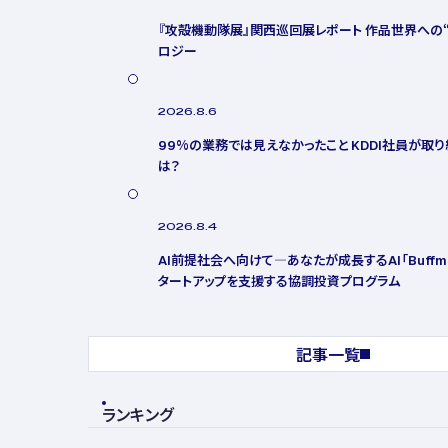
『攻殻機動隊展』関西巡回展レポート 作品世界への“D
ロジー
2026.8.6
99%の業務では見えなかったこと KDDI社員が取り
は？
2026.8.4
AI前提社会へ向けて―あなたが成長するAI「Buffme
タートアップを支援する協調投資プログラム
記事一覧
ランキング