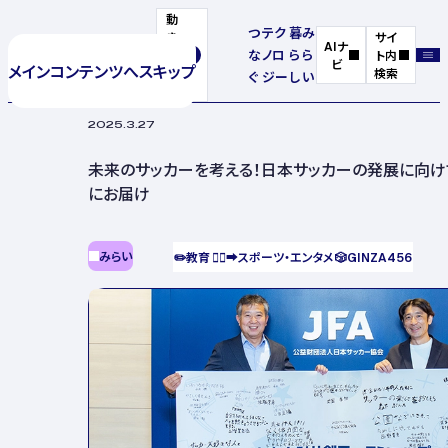
動
つ
テク
暮
み
き
サイ
AIナ
な
ノロ
ら
ら
を
ト内
ビ
メインコンテンツへスキップ
停
検索
ぐ
ジー
し
い
止
2025.3.27
未来のサッカーを考える！日本サッカーの発展に向けて
にお届け
みらい
✏️
教育
🏃‍♂️‍➡️
スポーツ・エンタメ
🎲
GINZA456