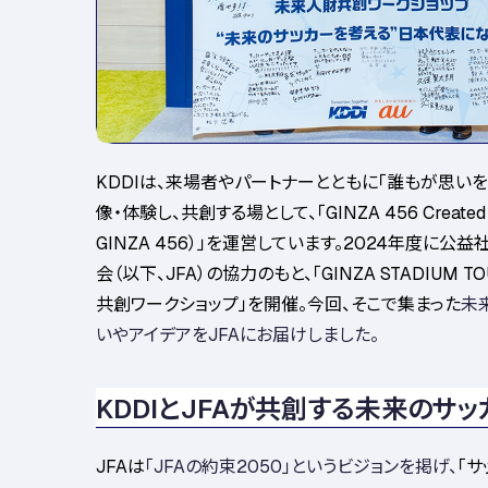
KDDI
は、来場者やパートナーとともに「誰もが思い
像・体験し、共創する場として、「
GINZA 456 Created
GINZA 456
）」を運営しています。
2024
年度に公益
会（以下、
JFA
）の協力のもと、「
GINZA STADIUM TO
共創ワークショップ」を開催。今回、そこで集まった
未
いやアイデアを
JFA
にお届けしました。
KDDIとJFAが共創する未来のサッ
JFA
は
「
JFA
の約束
2050
」というビジョンを掲げ、
「サ