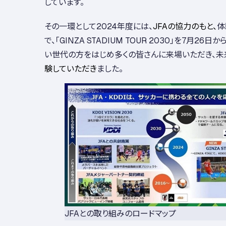
しています。
その一環として
2024
年度には、
JFA
の協力のもと、
体
で、「
GINZA STADIUM TOUR 2030
」を
7
月
26
日か
い世代の方をはじめ多くの皆さんに来場いただき、未
験していただき
ました。
JFAとの取り組みのロードマップ