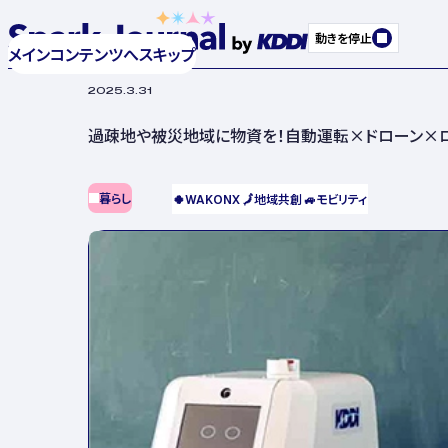
動きを停止
メインコンテンツへスキップ
2025.3.31
過疎地や被災地域に物資を！自動運転×ドローン×
暮らし
🍀
WAKONX
🗾
地域共創
🚙
モビリティ