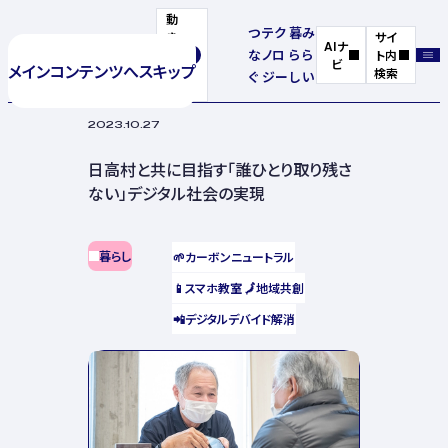
動
つ
テク
暮
み
き
サイ
AIナ
な
ノロ
ら
ら
を
ト内
ビ
メインコンテンツへスキップ
停
検索
ぐ
ジー
し
い
止
2023.10.27
日高村と共に目指す「誰ひとり取り残さ
ない」デジタル社会の実現
暮らし
🌱
カーボンニュートラル
📱
スマホ教室
🗾
地域共創
📲
デジタルデバイド解消