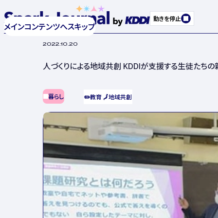
動きを停止
メインコンテンツへスキップ
2022.10.20
人づくりによる地域共創 KDDIが支援する生徒たち
暮らし
✏️
教育
🗾
地域共創