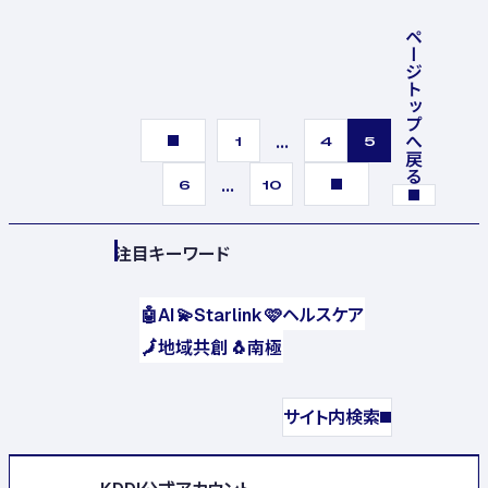
ページトップへ戻る
...
1
4
5
...
6
10
注目キーワード
🤖
AI
💫
Starlink
🩷
ヘルスケア
🗾
地域共創
🐧
南極
サイト内検索
KDDI公式アカウント