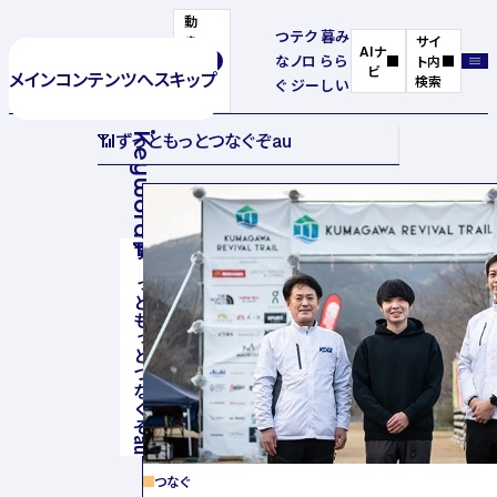
動
つ
テク
暮
み
き
サイ
AIナ
な
ノロ
ら
ら
を
ト内
ビ
メインコンテンツへスキップ
停
検索
ぐ
ジー
し
い
止
📶
ずっともっとつなぐぞau
Keyword
📶
ずっともっとつなぐぞau
つなぐ