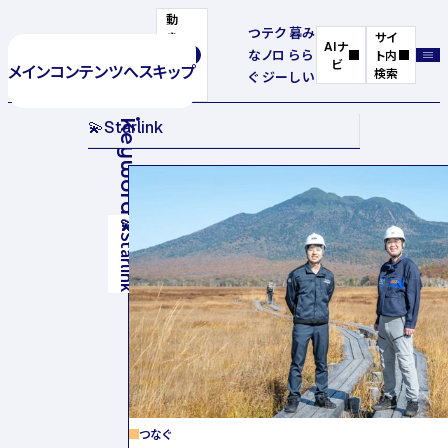
動
つ
テク
暮
み
き
サイ
AIナ
な
ノロ
ら
ら
を
ト内
ビ
メインコンテンツへスキップ
停
検索
ぐ
ジー
し
い
止
💫
Starlink
Keyword
💫
Starlink
つなぐ