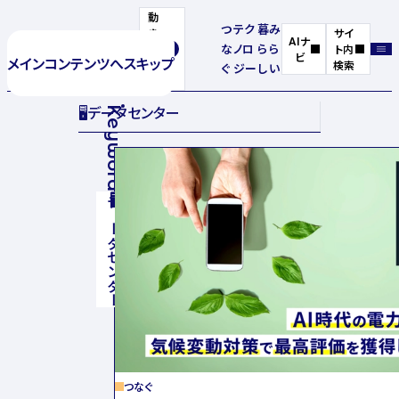
動
つ
テク
暮
み
き
サイ
AIナ
な
ノロ
ら
ら
を
ト内
ビ
メインコンテンツへスキップ
停
検索
ぐ
ジー
し
い
止
🖥️
データセンター
Keyword
🖥️
データセンター
つなぐ