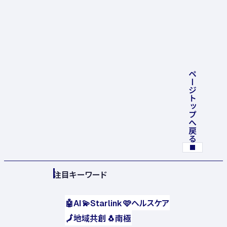
ページトップへ戻る
注目キーワード
🤖
AI
💫
Starlink
🩷
ヘルスケア
🗾
地域共創
🐧
南極