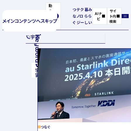
動
つ
テク
暮
み
き
サイ
AIナ
な
ノロ
ら
ら
を
ト内
ビ
メインコンテンツへスキップ
停
検索
ぐ
ジー
し
い
止
🪐
宇宙
Keyword
🪐
宇宙
つなぐ