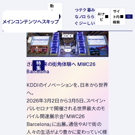
動
つ
テク
暮
み
き
サイ
AIナ
な
ノロ
ら
ら
を
ト内
ビ
メインコンテンツへスキップ
停
検索
ぐ
ジー
し
い
止
さあ、未来の街角体験へ MWC26
特集
Barcelona
KDDIのイノベーションを、日本から世界
へ。
2026年3月2日から3月5日、スペイン・
バルセロナで開催される世界最大のモ
バイル関連展示会「MWC26
Barcelona」に出展。通信やAIで街の
人々の生活がより豊かに変わっていく様