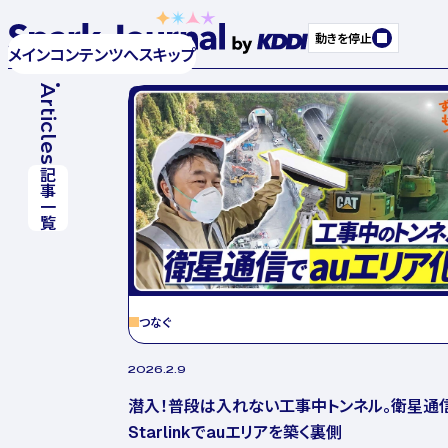
動きを停止
メインコンテンツへスキップ
Articles
記事一覧
つなぐ
2026.2.9
潜入！普段は入れない工事中トンネル。衛星通
Starlinkでauエリアを築く裏側