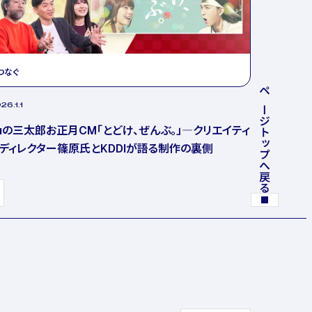
つなぐ
ページトップへ戻る
26.1.1
uの三太郎お正月CM「とどけ、ぜんぶ。」―クリエイティ
ディレクター篠原氏とKDDIが語る制作の裏側