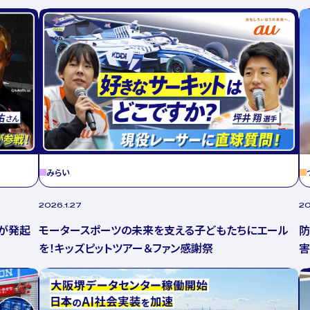
みらい
2026.1.27
20
が発起
モータースポーツの未来を支える子どもたちにエール
防
を！キッズピットツアー＆ファン感謝祭
害