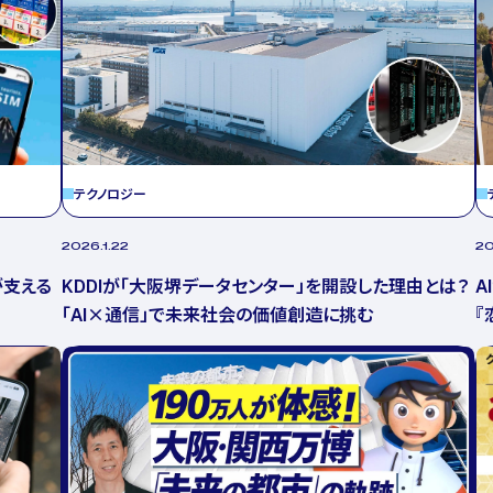
テクノロジー
2026.1.22
20
が支える
KDDIが「大阪堺データセンター」を開設した理由とは？
A
「AI×通信」で未来社会の価値創造に挑む
『