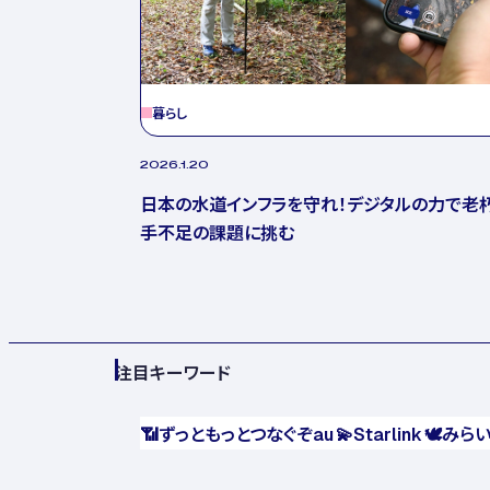
暮らし
2026.1.20
日本の水道インフラを守れ！デジタルの力で老
手不足の課題に挑む
注目キーワード
📶
ずっともっとつなぐぞau
💫
Starlink
🕊️
みら