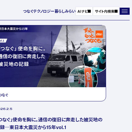
つなぐ
テクノロジー
暮らし
みらい
AIナビ
サイト内検索
つなぐ
26.2.5
つなぐ」使命を胸に。通信の復旧に奔走した被災地の
録─東日本大震災から15年vol.1