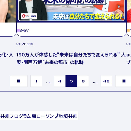
みらい
2026.1.16
20
190万人が体感した“未来は自分たちで変えられる” 大
朽化・人
a
阪・関西万博「未来の都市」の軌跡
ブ
...
...
1
4
5
6
48
い共創プログラム
🏪
ローソン
🗾
地域共創