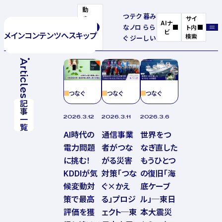
動
つ
テク
暮
み
き
サイ
AIナ
な
ノロ
ら
ら
を
ト内
ビ
メインコンテンツへスキップ
停
検索
ぐ
ジー
し
い
止
Articles
つなぐ
つなぐ
つなぐ
記事一覧
2026.3.12
2026.3.11
2026.3.6
AI時代の
通信事業
世界をつ
電力問題
者がつな
なぎ直した
に挑む！
がる災害
もうひとつ
KDDIが気
対策「つな
の復旧「海
候変動対
ぐ×かえ
底ケーブ
策で最高
る」プロジ
ル」─東日
評価を獲
ェクト─東
本大震災