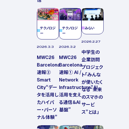
テクノロジ
テクノロジ
みらい
ー
ー
2026.2.27
2026.3.3
2026.3.2
中学生の
MWC26
MWC26
企業訪問
Barcelona
Barcelona
プロジェク
速報②
速報① AI /
ト「みんな
Smart
Network
が使いたく
City“デー
Infrastructure“AI
なる“未来
タを活用し
活用を支え
のスマホの
たハイパ
る通信＆AI
サービ
ー・パーソ
基盤”
ス”とは」
ナル体験”