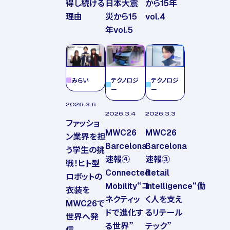
得し続ける
日本大震
から15年
理由
災から15
vol.4
年vol.5
みらい
テクノロジ
テクノロジ
ー
ー
2026.3.6
2026.3.4
2026.3.3
ファッショ
MWC26
MWC26
ン業界を担
Barcelona
Barcelona
う学生の挑
速報④
速報③
戦！ヒト型
Connected
Retail
ロボットの
Mobility“コ
Intelligence“働
衣装を
ネクティッ
く人を支え
MWC26で
ドで進化す
るリテール
世界へ発
る世界”
テック”
信