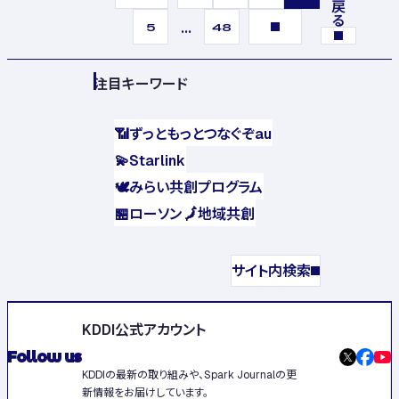
...
5
48
注目キーワード
📶
ずっともっとつなぐぞau
💫
Starlink
🕊️
みらい共創プログラム
🏪
ローソン
🗾
地域共創
サイト内検索
KDDI公式アカウント
Follow us
KDDIの最新の取り組みや、Spark Journalの更
新情報をお届けしています。