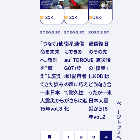
つなぐ
つなぐ
つなぐ
2026.2.26
2026.2.25
2026.2.20
「つなぐ」使
衛星通信
通信復旧
命を未来
もできる
のその先
へ。教訓
au「TORQUE
へ。震災後
を“備
G07」登
の「復興」
え”に変え
場！愛用者
にKDDIは
てきた歩み
の声に応え
どう向き合
─東日本
て耐久性
ったか─東
大震災から
がさらに進
日本大震
ページトップへ戻る
15年vol.3
化
災から15
年vol.2
1
2
3
4